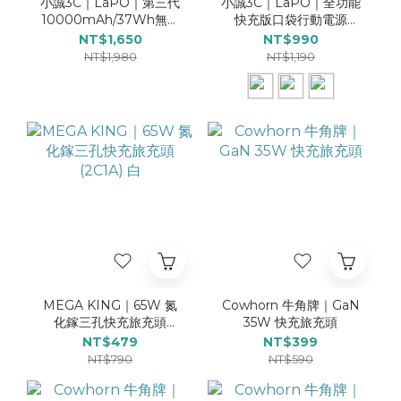
小誠3C｜LaPO｜第三代
小誠3C｜LaPO｜全功能
10000mAh/37Wh無線
快充版口袋行動電源
快充行動電源 WT-08 柔
WT-12
NT$1,650
NT$990
霧白Type-C+Lightning
NT$1,980
NT$1,190
MEGA KING｜65W 氮
Cowhorn 牛角牌｜GaN
化鎵三孔快充旅充頭
35W 快充旅充頭
(2C1A) 白
NT$479
NT$399
NT$790
NT$590