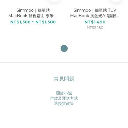
Simmpo｜簡單貼
Simmpo｜簡單貼 TÜV
MacBook 舒視霧面 奈米無
MacBook 抗藍光AR護眼透
痕保護貼
明保護貼 13.3吋
NT$1,380 ~ NT$1,580
NT$1,490
NT$2,180
1
常見問題
關於小誠
付款及運送方式
退換貨政策