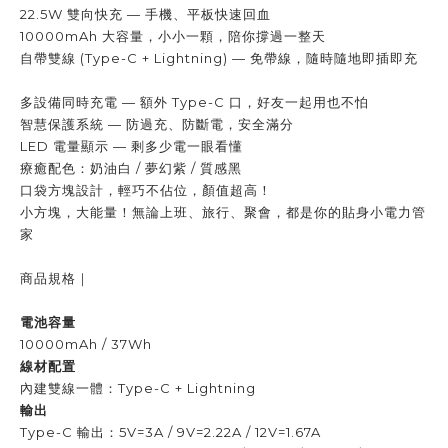
22.5W 雙向快充 — 手機、平板快速回血
10000mAh 大容量，小小一顆，陪你撐過一整天
自帶雙線 (Type-C + Lightning) — 免帶線，隨時隨地即插即充
多設備同時充電 — 額外 Type-C 口，好友一起用也不怕
智慧保護系統 — 防過充、防斷電，安全滿分
LED 電量顯示 — 剩多少電一眼看懂
療癒配色：奶油白 / 夢幻紫 / 質感黑
口袋方塊設計，輕巧不佔位，顏值超高！
小方塊，大能量！無論上班、旅行、聚會，都是你的貼身小電力管
家
商品規格｜
電池容量
10000mAh / 37Wh
線材配置
內建雙線一體：Type-C + Lightning
輸出
Type-C 輸出：5V=3A / 9V=2.22A / 12V=1.67A