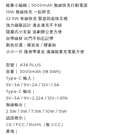
能量小磁鐵｜5000mAh 無線快充行動電源
15W 無線快充 一貼即充
22.5W 有線快充 緊急回血快又穩
強力磁吸設計 邊走邊充不卡頓
隱藏式小支架 追劇辦公更方便
自帶線材 出門不怕忘記帶
顏色任選：曜岩灰 / 櫻暮粉
小小一片 隨身帶著走 滿滿能量充電最方便
型號｜ A36 PLUS
容量｜ 5000mAh (18.5Wh)
Type-C 輸入｜
5V⎓3A / 9V⎓2A / 12V⎓1.5A
Type-C 輸出｜
5V⎓3A / 9V⎓2.22A / 12V⎓1.67A
無線輸出｜
2.5W / 5W / 7.5W / 10W / 15W
認證標示｜
CE / FCC / RoHS（無 CCC）
產地｜