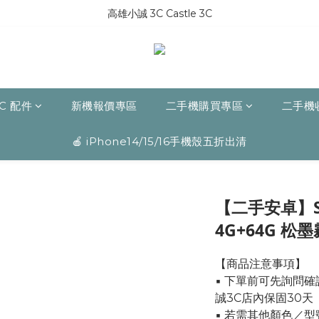
高雄小誠 3C Castle 3C
C 配件
新機報價專區
二手機購買專區
二手機
🍎 iPhone14/15/16手機殼五折出清
【二手安卓】Sam
4G+64G 松墨
【商品注意事項】
▪ 下單前可先詢問
誠3C店內保固30天
▪ 若需其他顏色／