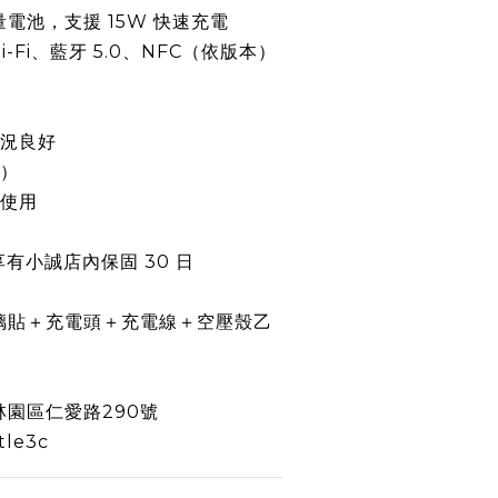
容量電池，支援 15W 快速充電
Wi-Fi、藍牙 5.0、NFC（依版本）
狀況良好
廠）
常使用
享有小誠店內保固 30 日
璃貼＋充電頭＋充電線＋空壓殼乙
園區仁愛路290號
le3c