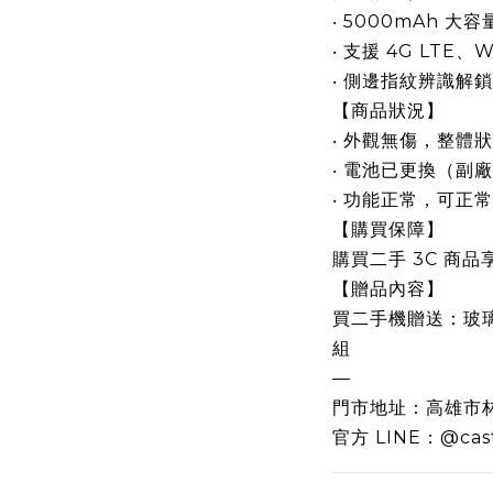
‧ 5000mAh 大
‧ 支援 4G LTE、
‧ 側邊指紋辨識解鎖
【商品狀況】
‧ 外觀無傷，整體
‧ 電池已更換（副
‧ 功能正常，可正
【購買保障】
購買二手 3C 商品
【贈品內容】
買二手機贈送：玻
組
—
門市地址：高雄市林
官方 LINE：@cast