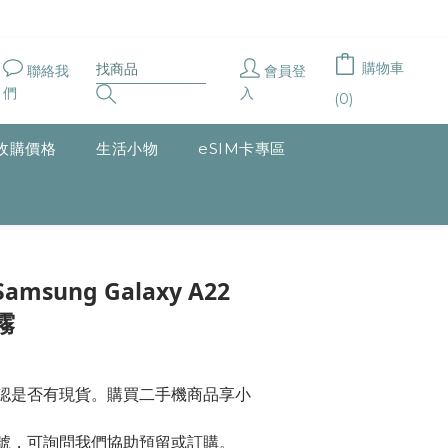
購物車
聯絡我
會員登
們
入
(0)
收購價格
生活小物
eSIM卡專區
立即購買
sung Galaxy A22
霧
確認是否有現貨。購買二手機商品享小
型號，可詢問我們協助預留或訂購。