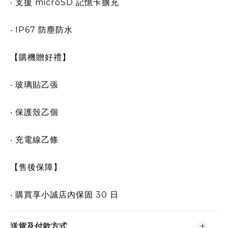
‧ 支援 microSD 記憶卡擴充
‧ IP67 防塵防水
【購機贈好禮】
‧ 玻璃貼乙張
‧ 保護殼乙個
‧ 充電線乙條
【售後保障】
‧ 購買享小誠店內保固 30 日
送貨及付款方式