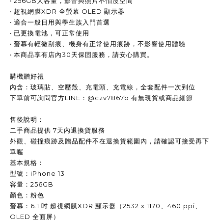
‧ 256GB大容量，影音與照片不怕沒空間
‧ 超視網膜XDR 全螢幕 OLED 顯示器
‧ 適合一般日用與學生族入門首選
‧ 已更換電池，可正常使用
‧ 螢幕有輕微刮痕、機身有正常使用痕跡，不影響使用體驗
‧ 本商品享有店內30天保固服務，請安心購買。
購機贈好禮
內含：玻璃貼、空壓殼、充電頭、充電線，全套配件一次到位
下單前可詢問官方LINE：@czv7867b 有無現貨或商品細節
售後說明：
二手商品提供 7天內退換貨服務
外觀、碰撞痕跡及贈品配件不在退換貨範圍內，請確認可接受再下
單喔
基本規格：
型號：iPhone 13
容量：256GB
顏色：粉色
螢幕：6.1 吋 超視網膜XDR 顯示器（2532 x 1170、460 ppi、
OLED 全面屏）