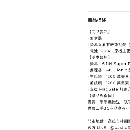
商品描述
【商品資訊】
‧ 無盒裝
‧ 螢幕近看有輕微刮傷
‧ 電池 100%（原機
【基本規格】
‧ 螢幕：6.1 吋 Super 
‧ 處理器：A15 Bionic
‧ 主鏡頭：1200 萬
‧ 前鏡頭：1200 萬畫素
‧ 支援 MagSafe 無
【贈品與保固】
購買二手手機贈送：玻
購買二手3C商品享有小
—
門市地點：高雄市林園區
官方 LINE：@castle