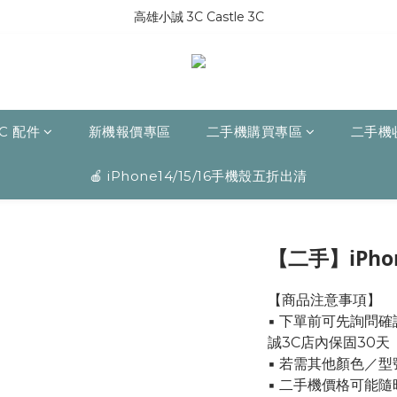
高雄小誠 3C Castle 3C
C 配件
新機報價專區
二手機購買專區
二手機
🍎 iPhone14/15/16手機殼五折出清
【二手】iPhone
【商品注意事項】
▪ 下單前可先詢問
誠3C店內保固30天
▪ 若需其他顏色／
▪ 二手機價格可能