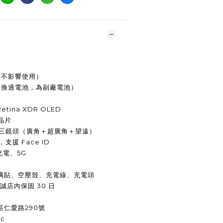
（不影響使用）
主更換過電池，為副廠電池）
Retina XDR OLED
 晶片
畫素三鏡頭（廣角＋超廣角＋望遠）
，支援 Face ID
線充電、5G
璃貼、空壓殼、充電線、充電頭
誠店內保固 30 日
仁愛路290號
3c