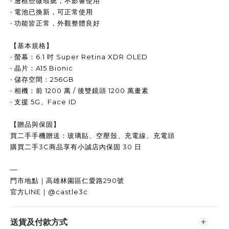
‧ 邊框些微瑕疵，不影響使用
‧ 電池已換新，可正常使用
‧ 功能皆正常，外觀整體良好
【基本規格】
‧ 螢幕：6.1 吋 Super Retina XDR OLED
‧ 晶片：A15 Bionic
‧ 儲存空間：256GB
‧ 相機：前 1200 萬 / 後雙鏡頭 1200 萬畫素
‧ 支援 5G、Face ID
【贈品與保固】
買二手手機贈送：玻璃貼、空壓殼、充電線、充電頭
購買二手3C商品享有小誠店內保固 30 日
—
門市地點｜高雄林園區仁愛路290號
官方LINE｜@castle3c
送貨及付款方式