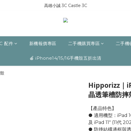
高雄小誠 3C Castle 3C
C 配件
新機報價專區
二手機購買專區
二手機
🍎 iPhone14/15/16手機殼五折出清
護殼
Hipporizz｜iP
晶透筆槽防摔
【產品特色】
● 適用機型：iPad 10.9
及 iPad 11" (11代
● 防摔結構邊框與透