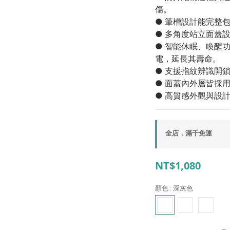
傷。 
● 筆槽設計能完整包覆
● 多角度站立面蓋設
● 智能休眠、喚醒功
電，延長其壽命。
● 支援指紋辨識開
● 面蓋內外層皆採
● 高質感外觀與設
全店，滿千免運
NT$1,080
顏色
: 深灰色