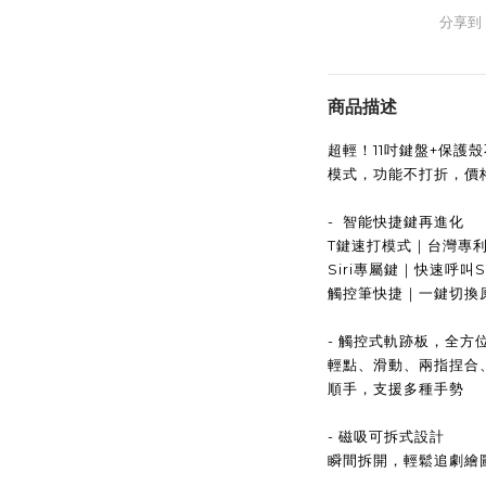
分享到
商品描述
超輕！11吋鍵盤+保護
模式，功能不打折，價
- 智能快捷鍵再進化
T鍵速打模式｜台灣專
Siri專屬鍵｜快速呼叫Siri
觸控筆快捷｜一鍵切換
- 觸控式軌跡板，全方
輕點、滑動、兩指捏合、
順手，支援多種手勢
- 磁吸可拆式設計
瞬間拆開，輕鬆追劇繪