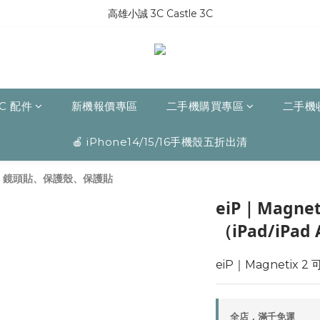
高雄小誠 3C Castle 3C
C 配件
新機報價專區
二手機購買專區
二手機
🍎 iPhone14/15/16手機殼五折出清
系列：鏡頭貼、保護殼、保護貼
eiP｜Magne
（iPad/iPad 
eiP｜Magnetix 2
全店，滿千免運