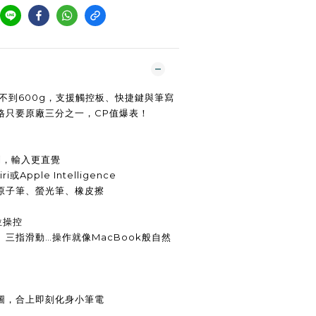
殼不到600g，支援觸控板、快捷鍵與筆寫
格只要原廠三分之一，CP值爆表！
利，輸入更直覺
或Apple Intelligence
原子筆、螢光筆、橡皮擦
位操控
三指滑動…操作就像MacBook般自然
圖，合上即刻化身小筆電