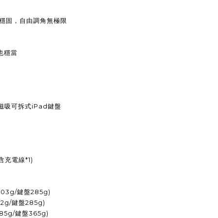
皆穩固，自由調角無極限
也穩當
 磁吸可拆式iPad鍵盤
含充電線*1)
303g/鍵盤285g)
292g/鍵盤285g)
385g/鍵盤365g)