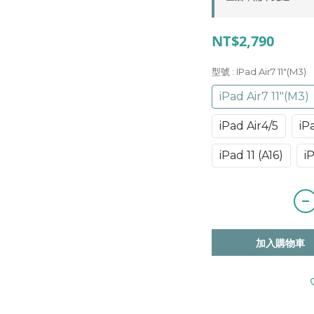
NT$2,790
型號
: IPad Air7 11″(M3)
iPad Air7 11″(M3)
iPad Air4/5
iP
iPad 11 (A16)
i
加入購物車