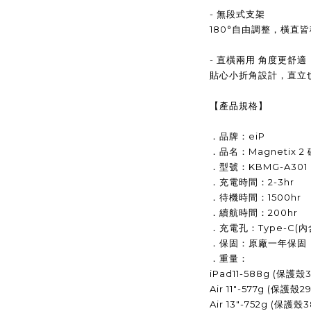
- 無段式支架
180°自由調整，橫直
- 直橫兩用 角度更舒適
貼心小折角設計，直立
【產品規格】
．品牌：eiP
．品名：Magnetix 2
．型號：KBMG-A301
．充電時間：2-3hr
．待機時間：1500hr
．續航時間：200hr
．充電孔：Type-C(內
．保固：原廠一年保固
．重量：
iPad11-588g (保護殼
Air 11″-577g (保護殼
Air 13″-752g (保護殼