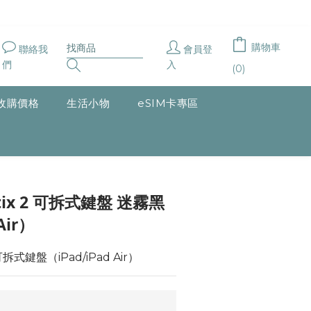
購物車
聯絡我
會員登
們
入
(0)
收購價格
生活小物
eSIM卡專區
立即購買
tix 2 可拆式鍵盤 迷霧黑
Air）
 可拆式鍵盤（iPad/iPad Air）