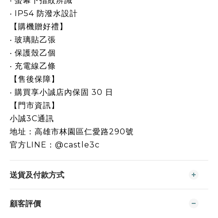
‧ 螢幕下指紋辨識
‧ IP54 防潑水設計
【購機贈好禮】
‧ 玻璃貼乙張
‧ 保護殼乙個
‧ 充電線乙條
【售後保障】
‧ 購買享小誠店內保固 30 日
【門市資訊】
小誠3C通訊
地址：高雄市林園區仁愛路290號
官方LINE：@castle3c
送貨及付款方式
顧客評價