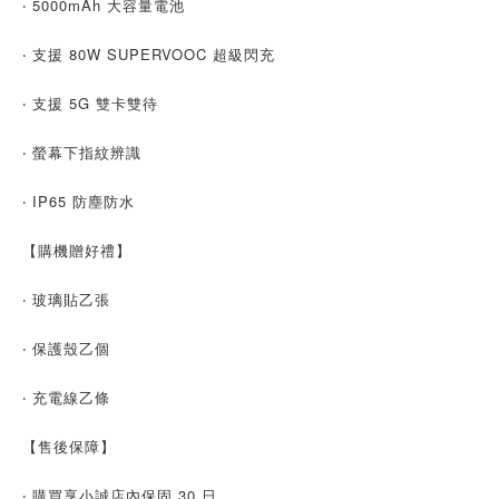
‧ 5000mAh 大容量電池
‧ 支援 80W SUPERVOOC 超級閃充
‧ 支援 5G 雙卡雙待
‧ 螢幕下指紋辨識
‧ IP65 防塵防水
【購機贈好禮】
‧ 玻璃貼乙張
‧ 保護殼乙個
‧ 充電線乙條
【售後保障】
‧ 購買享小誠店內保固 30 日