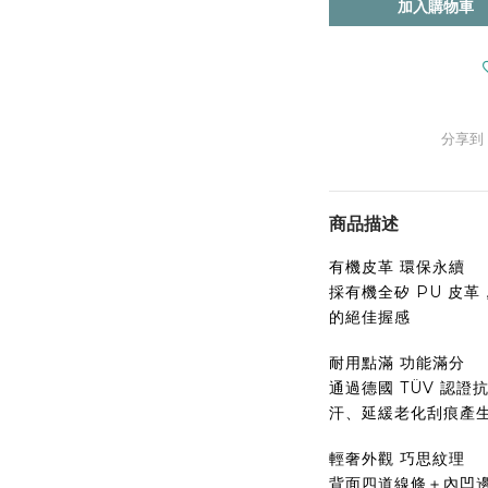
加入購物車
分享到
商品描述
有機皮革 環保永續
採有機全矽 PU 皮
的絕佳握感
耐用點滿 功能滿分
通過德國 TÜV 認
汗、延緩老化刮痕產
輕奢外觀 巧思紋理
背面四道線條＋內凹