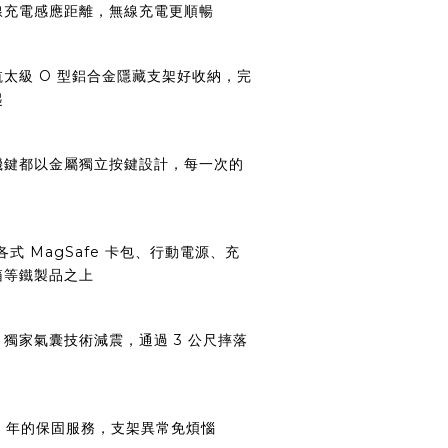
線充電感應距離，無線充電更順暢
太級 O 型鋁合金隱藏支架好收納，完
起
機鍵都以金屬獨立按鍵設計，每一次的
各式 MagSafe 卡包、行動電源、充
箱等鐵製品之上
獨家氣囊技術減震，通過 3 公尺摔落
1 年的保固服務，支架異常免煩惱