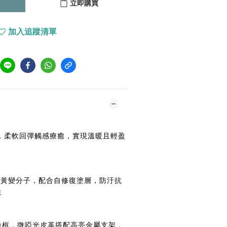
立即購買
加入追蹤清單
革，柔軟回彈觸感療癒，實現溫暖且輕盈
證抗黃變分子，配合自修復塗層，防汙抗
生
邊框，微啞光皮革搭配高亮金屬支架，