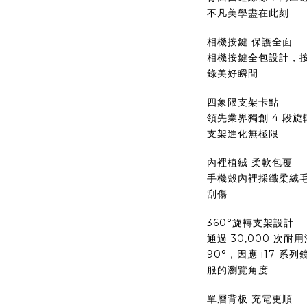
不凡美學盡在此刻
相機按鍵 保護全面
相機按鍵全包設計，
錄美好瞬間
四象限支架卡點
領先業界獨創 4 段
支架進化無極限
內裡植絨 柔軟包覆
手機殼內裡採纖柔絨
刮傷
360°旋轉支架設計
通過 30,000 次耐
90°，因應 i17 
服的瀏覽角度
單層背板 充電更順