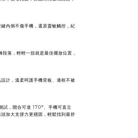
按鍵內側不傷手機，還原靈敏觸控，紀
旋轉段落，輕輕一扭就是最佳擺放位置，
毛設計，溫柔呵護手機背板、邊框不被
用測試，開合可達 170°、手機可直立
系列鏡頭加大支撐力更穩固，輕鬆找到最舒