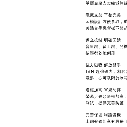
單層金屬支架縮減無
隱藏支架 平整完美
凹槽設計方便拿取，航
美貼合手機背板不翹
獨立按鍵 明確回饋
音量鍵、多工鍵、開
按壓都乾脆俐落
強力磁吸 解放雙手
18N 超強磁力，相容
電盤，亦可吸附於冰
邊框加高 軍規防摔
螢幕／鏡頭邊框加高，
測試，提供完善防護
完善保固 呵護愛機
上網登錄即享有最長 