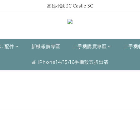
高雄小誠 3C Castle 3C
C 配件
新機報價專區
二手機購買專區
二手機
🍎 iPhone14/15/16手機殼五折出清