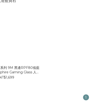
17系列 9M 黑邊RPF80低藍
ire Gaming Glass 人造
藍寶石
NT$1,699
1